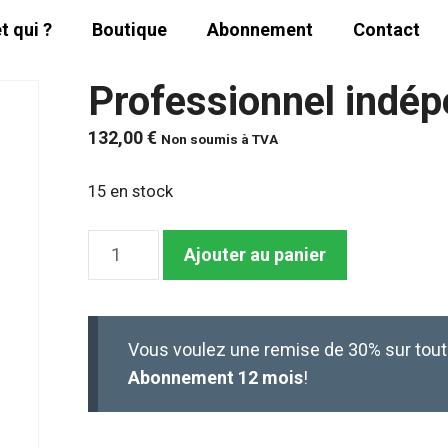
t qui ?
Boutique
Abonnement
Contact
Professionnel indé
132,00
€
Non soumis à TVA
15 en stock
quantité
Ajouter au panier
de
Professionnel
indépendant
Vous voulez une remise de 30% sur tou
ou
Abonnement 12 mois
!
TPE