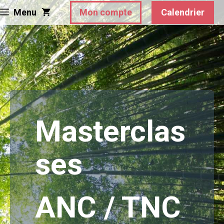
Aller
Menu
Mon compte
Calendrier
au
contenu
Masterclas
ses
ANC / TNC