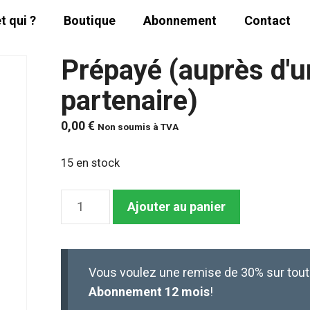
t qui ?
Boutique
Abonnement
Contact
Prépayé (auprès d'
partenaire)
0,00
€
Non soumis à TVA
15 en stock
quantité
Ajouter au panier
de
Prépayé
(auprès
Vous voulez une remise de 30% sur tou
d'un
Abonnement 12 mois
!
organisme