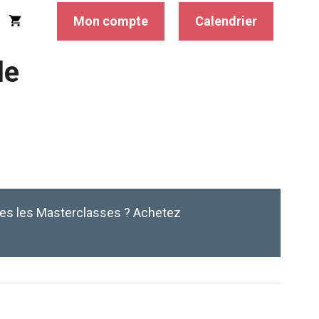
Mon compte
Calendrier
le
tes les Masterclasses ? Achetez