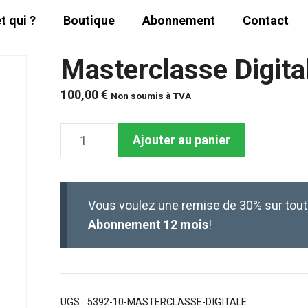
t qui ?
Boutique
Abonnement
Contact
Masterclasse Digita
100,00
€
Non soumis à TVA
quantité
Ajouter au panier
de
Masterclasse
Digitale
Vous voulez une remise de 30% sur tou
Abonnement 12 mois
!
UGS :
5392-10-MASTERCLASSE-DIGITALE