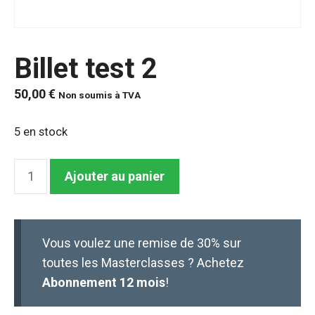
Billet test 2
50,00
€
Non soumis à TVA
5 en stock
quantité
Ajouter au panier
de
Billet
test
Vous voulez une remise de 30% sur
2
toutes les Masterclasses ? Achetez
Abonnement 12 mois
!