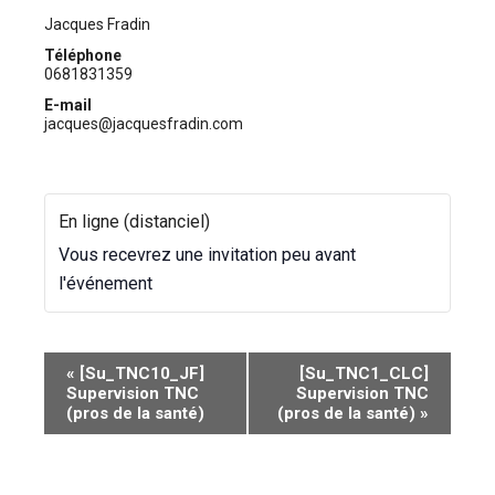
Jacques Fradin
Téléphone
0681831359
E-mail
jacques@jacquesfradin.com
En ligne (distanciel)
Vous recevrez une invitation peu avant
l'événement
N
«
[Su_TNC10_JF]
[Su_TNC1_CLC]
Supervision TNC
Supervision TNC
a
(pros de la santé)
(pros de la santé)
»
v
i