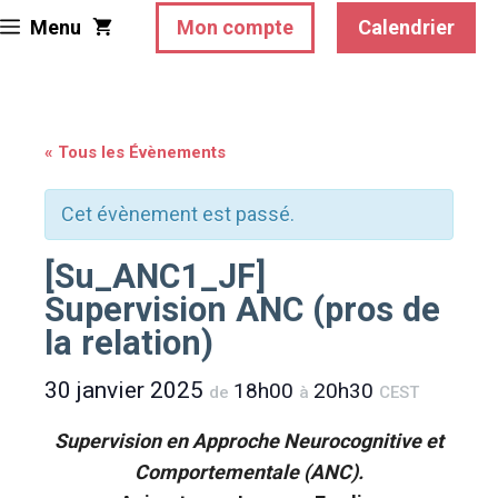
Aller
Menu
Mon compte
Calendrier
au
contenu
« Tous les Évènements
Cet évènement est passé.
[Su_ANC1_JF]
Supervision ANC (pros de
la relation)
30 janvier 2025
18h00
20h30
de
à
CEST
Supervision en Approche Neurocognitive et
Comportementale (ANC).